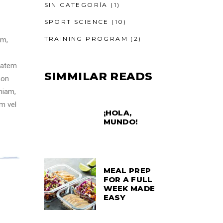
SIN CATEGORÍA
(1)
SPORT SCIENCE
(10)
TRAINING PROGRAM
(2)
am,
ptatem
SIMMILAR READS
non
niam,
m vel
¡HOLA,
MUNDO!
MEAL PREP
FOR A FULL
WEEK MADE
EASY