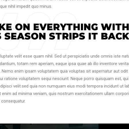
que nihil impedit quo minus.
KE ON EVERYTHING WIT
 SEASON STRIPS IT BACK
luptate velit esse quam nihil. Sed ut perspiciatis unde omnis iste nat
antium, totam rem aperiam, eaque ipsa quae ab illo inventore veritat
o. Nemo enim ipsam voluptatem quia voluptas sit aspernatur aut odit
ui ratione voluptatem sequi nesciunt. Neque porro quisquam est, qui
adipisci velit.sed quia non numquam eius modi tempora incidunt ut la
 enim ad minima veniam, quis nostrum exercitationem ullam corpor
i consequatur.