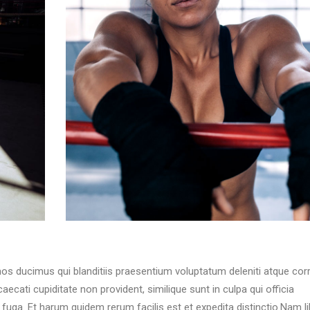
os ducimus qui blanditiis praesentium voluptatum deleniti atque corr
ecati cupiditate non provident, similique sunt in culpa qui officia
 fuga. Et harum quidem rerum facilis est et expedita distinctio.Nam l