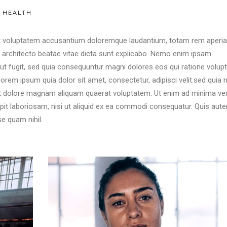
HEALTH
 sit voluptatem accusantium doloremque laudantium, totam rem aperi
si architecto beatae vitae dicta sunt explicabo. Nemo enim ipsam
aut fugit, sed quia consequuntur magni dolores eos qui ratione volu
orem ipsum quia dolor sit amet, consectetur, adipisci velit.sed quia 
t dolore magnam aliquam quaerat voluptatem. Ut enim ad minima ve
pit laboriosam, nisi ut aliquid ex ea commodi consequatur. Quis aute
se quam nihil.