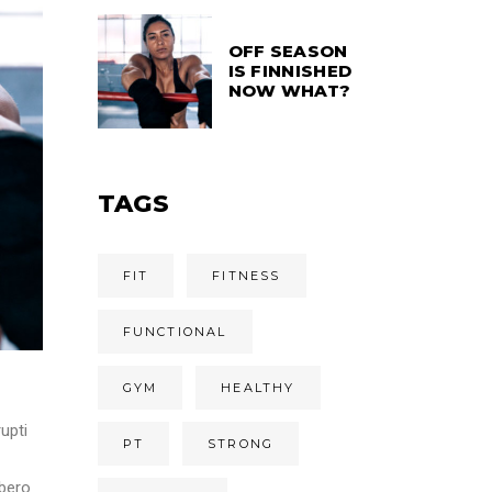
OFF SEASON
IS FINNISHED
NOW WHAT?
TAGS
FIT
FITNESS
FUNCTIONAL
GYM
HEALTHY
upti
PT
STRONG
ibero