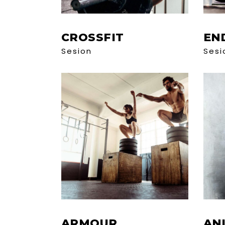
CROSSFIT
EN
Sesion
Sesi
ARMOUR
AN