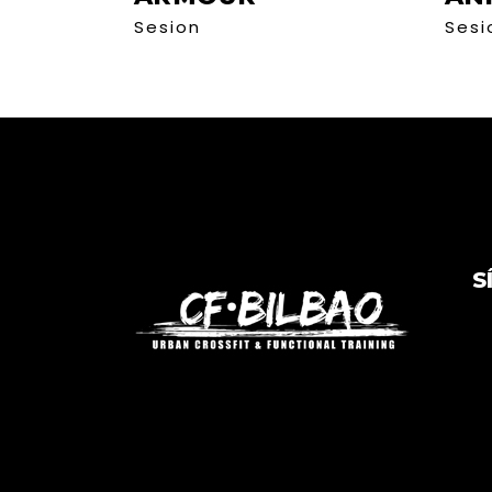
Sesion
Sesi
S