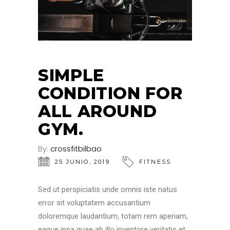
SIMPLE
CONDITION FOR
ALL AROUND
GYM.
By:
crossfitbilbao
25 JUNIO, 2019
FITNESS
Sed ut perspiciatis unde omnis iste natus
error sit voluptatem accusantium
doloremque laudantium, totam rem aperiam,
eaque ipsa quae ab illo inventore veritatis et